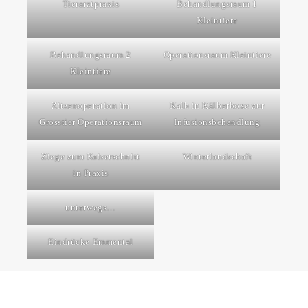
Tierarztpraxis
Behandlungsraum 1
Kleintiere
Behandlungsraum 2
Operationsraum Kleintiere
Kleintiere
Zitzenoperation im
Kalb in Kälberboxe zur
Grosstier Operationsraum
Infusionsbehandlung
Ziege zum Kaiserschnitt
Winterlandschaft
in Praxis
unterwegs…
Eindrücke Emmental